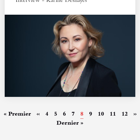
Première
« Premier
Page
‹‹
Page
4
Page
5
Page
6
Page
7
Page
8
Page
9
Page
10
Page
11
Page
12
Pa
››
Pagination
page
précédente
courante
su
Dernière
Dernier »
page