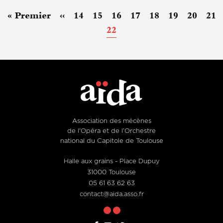
Première
« Premier
Page
‹‹
Page
14
Page
15
Page
16
Page
17
Page
18
Page
19
Page
20
Pag
21
Pagination
page
précédente
Page
22
courante
Association des mécènes
de l'Opéra et de l’Orchestre
national du Capitole de Toulouse
Halle aux grains - Place Dupuy
31000 Toulouse
05 61 63 62 63
contact@aida.asso.fr