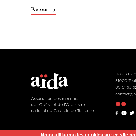
Retour
Halle aux 
31000 Tou
05 61 63 6
contact@ai
Association des mécènes
de l'Opéra et de l’Orchestre
national du Capitole de Toulouse
Nous utilisons des cookies sur ce site po