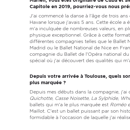
Marlen, vous êtes originaire de Cuba et av
Capitole en 2019, pourriez-vous nous pré
J'ai commencé la danse à l'âge de trois ans e
Havane lorsque j'avais 5 ans. Cette école 
m'a inculquée de nombreuses valeurs, en pl
physique exceptionnel. Grâce à cette formati
différentes compagnies telles que le Ballet N
Madrid ou le Ballet National de Nice en Fra
compagnie du Ballet de l'Opéra national du 
spécial où j'ai découvert des qualités qui m
Depuis votre arrivée à Toulouse, quels son
plus marquée ?
Depuis mes débuts dans la compagnie, j'ai
Quichotte
,
Casse Noisette
,
La Sylphide
,
Who
ballets qui m'a le plus marquée est
Roméo et
Maillot. C'est un ballet puissant par son his
formidable à l'occasion de laquelle j'ai réali