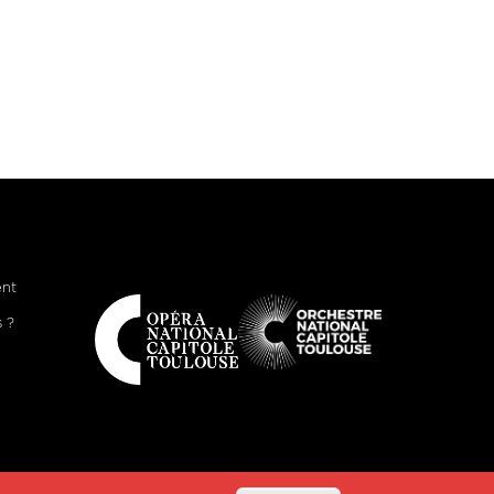
ent
 ?