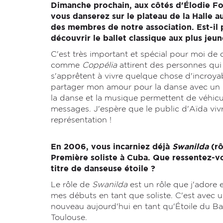
Dimanche prochain, aux côtés d'Élodie Fon
vous danserez sur le plateau de la Halle 
des membres de notre association. Est-il 
découvrir le ballet classique aux plus jeu
C'est très important et spécial pour moi de 
comme
Coppélia
attirent des personnes qui n
s'apprêtent à vivre quelque chose d'incroya
partager mon amour pour la danse avec un pu
la danse et la musique permettent de véhicu
messages. J'espère que le public d'Aïda v
représentation !
En 2006, vous incarniez déjà
Swanilda
(rô
Première soliste à Cuba. Que ressentez-vo
titre de danseuse étoile ?
Le rôle de
Swanilda
est un rôle que j'adore 
mes débuts en tant que soliste. C'est avec 
nouveau aujourd'hui en tant qu'Étoile du Bal
Toulouse.