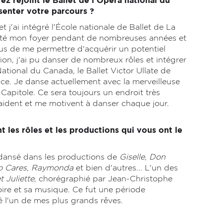
ez rejoint le Ballet de l'Opéra national du
senter votre parcours ?
t j'ai intégré l'École nationale de Ballet de La
a été mon foyer pendant de nombreuses années et
us de me permettre d'acquérir un potentiel
on, j'ai pu danser de nombreux rôles et intégrer
ational du Canada, le Ballet Victor Ullate de
nce. Je danse actuellement avec la merveilleuse
Capitole. Ce sera toujours un endroit très
'aident et me motivent à danser chaque jour.
t les rôles et les productions qui vous ont le
 dansé dans les productions de
Giselle
,
Don
 Cares
,
Raymonda
et bien d'autres... L'un des
 Juliette
, chorégraphié par Jean-Christophe
toire et sa musique. Ce fut une période
sé l'un de mes plus grands rêves.