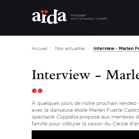
Aller
au
contenu
principal
Interview - Marlen F
Accueil
Nos actualités
Interview - Marl
À quelques jours de notre prochain rendez-v
avec la danseuse étoile Marlen Fuerte Castr
spectacle
Coppélia
proposé aux membres de 
famille pour clôturer la saison du Cercle d'e