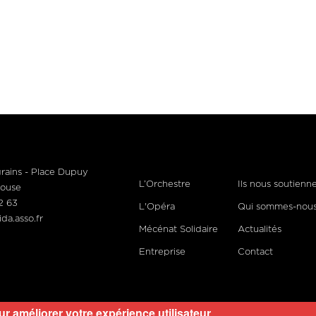
grains - Place Dupuy
L’Orchestre
Ils nous soutienn
louse
Footer
2 63
L'Opéra
Qui sommes-nous
menu
da.asso.fr
Mécénat Solidaire
Actualités
Entreprise
Contact
ur améliorer votre expérience utilisateur