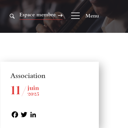
Espace membre
Menu
Association
11
juin
2025
Facebook
Twitter
LinkedIn